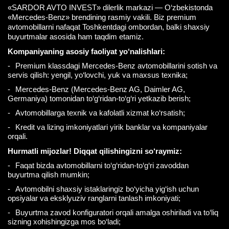
«SARDOR AVTO INVEST» dilerlik markazi — O‘zbekistonda
«Mercedes-Benz» brendining rasmiy vakili. Biz premium
avtomobillarni nafaqat Toshkentdagi ombordan, balki shaxsiy
buyurtmalar asosida ham taqdim etamiz.
Kompaniyaning asosiy faoliyat yo‘nalishlari:
Premium klassdagi Mercedes-Benz avtomobillarini sotish va
servis qilish: yengil, yo‘lovchi, yuk va maxsus texnika;
Mercedes-Benz (Mercedes-Benz AG, Daimler AG,
Germaniya) tomonidan to‘g‘ridan-to‘g‘ri yetkazib berish;
Avtomobillarga texnik va kafolatli xizmat ko‘rsatish;
Kredit va lizing imkoniyatlari yirik banklar va kompaniyalar
orqali.
Hurmatli mijozlar! Diqqat qilishingizni so‘raymiz:
Faqat bizda avtomobillarni to‘g‘ridan-to‘g‘ri zavoddan
buyurtma qilish mumkin;
Avtomobilni shaxsiy istaklaringiz bo‘yicha yig‘ish uchun
opsiyalar va eksklyuziv ranglarni tanlash imkoniyati;
Buyurtma zavod konfiguratori orqali amalga oshiriladi va to‘liq
sizning xohishingizga mos bo‘ladi;