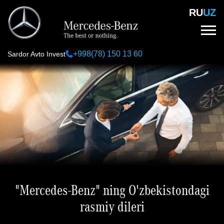
Skip
RU
UZ
to
main
content
+998(78) 150 13 60
Sardor Avto Invest
"Mercedes-Benz" ning O'zbekistondagi
rasmiy dileri