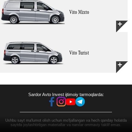
Vito Mixto
Vito Turist
Sardor Avto Invest ijtimoiy tarmoqlarda:
Ushbu sayt ma'lumot olish uchun mo'ljallangan va hech qanday holatda
saytda joylashtirilgan materiallar va narxlar ommaviy taklif emas.