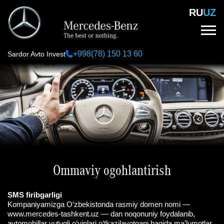
Skip
RU
UZ
to
main
content
+998(78) 150 13 60
Sardor Avto Invest
Ommaviy ogohlantirish
SMS firibgarligi
Kompaniyamizga O‘zbekistonda rasmiy domen nomi —
www.mercedes-tashkent.uz
— dan noqonuniy foydalanib,
avtomobillar yutuqli o‘yinlari o‘tkazilayotgani haqida ma’lumotlar