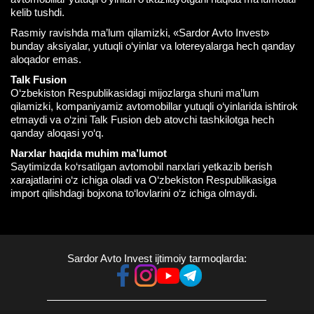
kelib tushdi.
Rasmiy ravishda ma’lum qilamizki, «Sardor Avto Invest»
bunday aksiyalar, yutuqli o‘yinlar va lotereyalarga hech qanday
aloqador emas.
Talk Fusion
O‘zbekiston Respublikasidagi mijozlarga shuni ma’lum
qilamizki, kompaniyamiz avtomobillar yutuqli o‘yinlarida ishtirok
etmaydi va o‘zini Talk Fusion deb atovchi tashkilotga hech
qanday aloqasi yo‘q.
Narxlar haqida muhim ma’lumot
Saytimizda ko‘rsatilgan avtomobil narxlari yetkazib berish
xarajatlarini o‘z ichiga oladi va O‘zbekiston Respublikasiga
import qilishdagi bojxona to‘lovlarini o‘z ichiga olmaydi.
Sardor Avto Invest ijtimoiy tarmoqlarda: