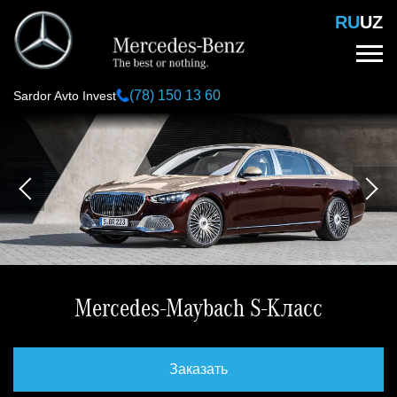
Перейти
RU
UZ
к
основному
содержанию
(78) 150 13 60
Sardor Avto Invest
Mercedes-Maybach S-Класс
Заказать