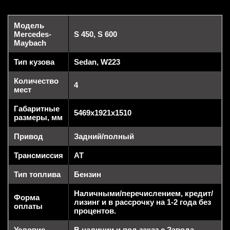
Модель
Mercedes-
S 450, S 600
Maybach
Тип кузова
Sedan, W223
Количество
4
мест
Габаритные
5469x1921x1510
размеры, мм
Привод
Задний/полный
Трансмиссия
AT
Тип топлива
Бензин
Наличными/перечислением, кредит/
Форма
лизинг и в рассрочку на 1-2 года без
оплаты
процентов.
Условие
В наличии и под заказ с Завода