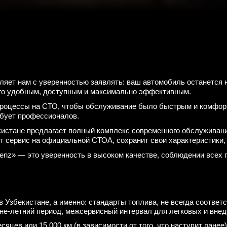
ляет нам с уверенностью заявлять: ваш автомобиль останется
его удобным, доступным и максимально эффективным.
процессы на СТО, чтобы обслуживание было быстрым и комфор
бует профессионалов.
истане предлагает полный комплекс современного обслуживани
т сервис на официальной СТОА, сохранит свои характеристики,
z» — это уверенность в высоком качестве, соблюдении всех п
Узбекистане, а именно: стандарты топлива, не всегда соответ
нне-летний период, межсервисный интервал для легковых и вне
яцев или 15 000 км (в зависимости от того, что наступит ране