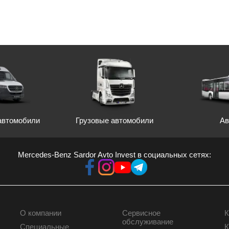
автомобили
Грузовые автомобили
Ав
Mercedes-Benz Sardor Avto Invest в социальных сетях:
О компании
Сервисное
К
КОРПОРАТИВНЫМ
СЕРВИС
обслуживание
Специальные
К