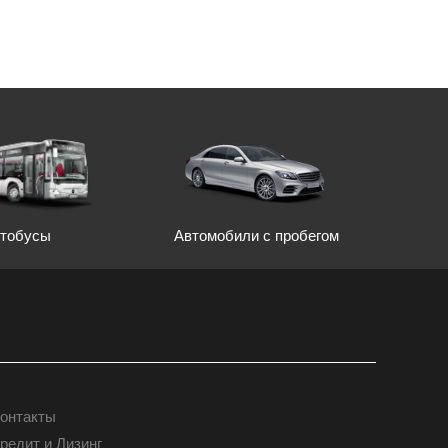
Автомобили с пробегом
тобусы
онтакты
КОНТАКТЫ
редит и Лизинг