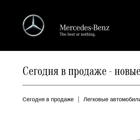
Перейти
к
основному
содержанию
Сегодня в продаже - новы
Сегодня в продаже
Легковые автомобил
Меню
таксономии
транспорта