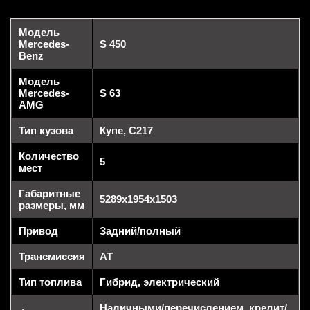
Модель
Mercedes-
S 450
Benz
Модель
Mercedes-
S 63
AMG
Тип кузова
Купе, С217
Количество
5
мест
Габаритные
5289x1954x1503
размеры, мм
Привод
Задний/полный
Трансмиссия
AT
Тип топлива
Гибрид, электрический
Наличными/перечислением, кредит/