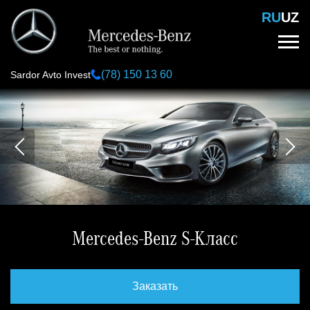
Перейти
RU
UZ
к
основному
содержанию
(78) 150 13 60
Sardor Avto Invest
Mercedes-Benz S-Класс
Заказать