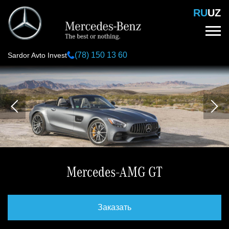
Перейти
RU
UZ
к
основному
содержанию
(78) 150 13 60
Sardor Avto Invest
Mercedes-AMG GT
Заказать