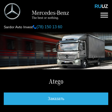
Перейти
RU
UZ
к
основному
содержанию
(78) 150 13 60
Sardor Avto Invest
Atego
Заказать