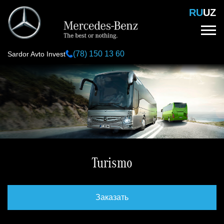
Перейти
RU
UZ
к
основному
содержанию
(78) 150 13 60
Sardor Avto Invest
Turismo
Заказать