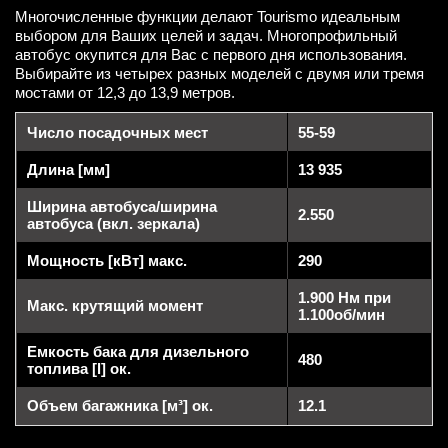
Многочисленные функции делают Tourismo идеальным
выбором для Ваших целей и задач. Многопрофильный
автобус окупится для Вас с первого дня использования.
Выбирайте из четырех разных моделей с двумя или тремя
мостами от 12,3 до 13,9 метров.
Число посадочных мест
55-59
Длина [мм]
13 935
Ширина автобуса/ширина
2.550
автобуса (вкл. зеркала)
Мощность [кВт] макс.
290
1.900 Нм при
Макс. крутящий момент
1.100об/мин
Емкость бака для дизельного
480
топлива [l] ок.
Объем багажника [м³] ок.
12.1