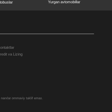
Yurgan avtomobillar
tobuslar
ontaktlar
КОНТАКТЫ
redit va Lizing
a narxlar ommaviy taklif emas.