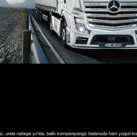
giz, unda nafaqat yo'lda, balki kompaniyangiz balansida ham yuqori ko