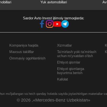
obillari
Yuk avtomobillari
Av
Sardor Avto Invest ijtimoiy tarmoqlarda:
Kompaniya haqida
Xizmatlar
K
КОРПОРАТИВНЫМ
XIZMAT
Maxsus takliflar
Ta'mirlash yoki ta'mirlash
К
КЛИЕНТАМ
uchun ro'yxatdan o'tish
Ommaviy ogohlantirish
Ehtiyot qismlar
Ehtiyot qismlarga
buyurtma berish
Kafolat
un mo'ljallangan va hech qanday holatda saytda joylashtirilgan materiallar v
© 2026 ,«Mercedes-Benz Uzbekistan»