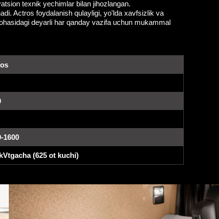
atsion texnik yechimlar bilan jihozlangan.
di. Actros foydalanish qulayligi, yo'lda xavfsizlik va
ish sohasidagi deyarli har qanday vazifa uchun mukammal
ros
0
0-1600
kVtgacha (625 ot kuchi)