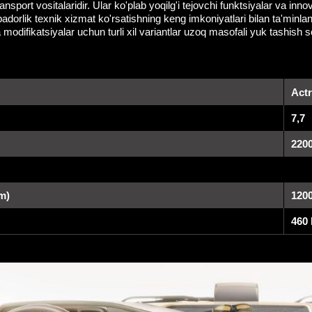
rt vositalaridir. Ular ko'plab yoqilg'i tejovchi funktsiyalar va innov
dorlik texnik xizmat ko'rsatishning keng imkoniyatlari bilan ta'minlana
 va modifikatsiyalar uchun turli xil variantlar uzoq masofali yuk tash
Act
7,7
220
m)
120
460 