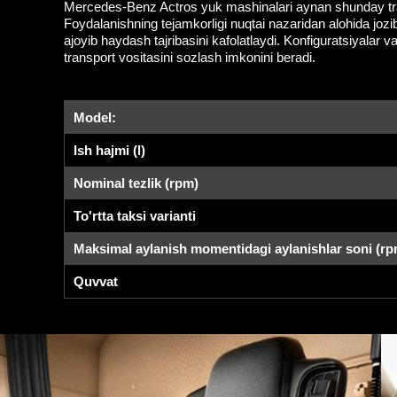
Mercedes-Benz Actros yuk mashinalari aynan shunday transpo
Foydalanishning tejamkorligi nuqtai nazaridan alohida joziba
ajoyib haydash tajribasini kafolatlaydi. Konfiguratsiyalar
transport vositasini sozlash imkonini beradi.
Model:
Ish hajmi (l)
Nominal tezlik (rpm)
To'rtta taksi varianti
Maksimal aylanish momentidagi aylanishlar soni (rp
Quvvat