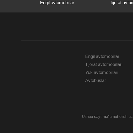
Engil avtomobillar
Tijorat avtom
Engil avtomobillar
AVTOMOBILLAR
Tijorat avtomobillari
Yuk avtomobillari
Avtobuslar
Ushbu sayt ma'lumot olish uch