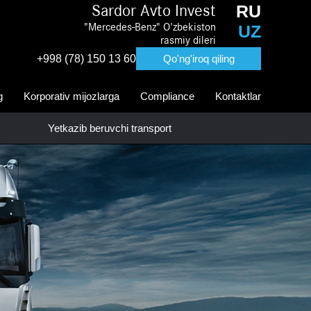
RU
Sardor Avto Invest
"Mercedes-Benz" O'zbekiston
UZ
rasmiy dileri
+998 (78) 150 13 60
Qo'ng'iroq qiling
g
Korporativ mijozlarga
Compliance
Kontaktlar
Yetkazib beruvchi transport