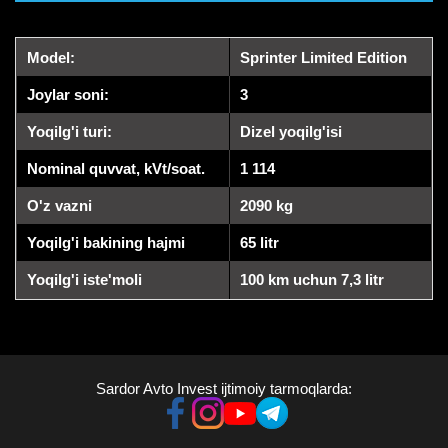
Model:
Sprinter Limited Edition
Joylar soni:
3
Yoqilg'i turi:
Dizel yoqilg'isi
Nominal quvvat, kVt/soat.
1 114
O'z vazni
2090 kg
Yoqilg'i bakining hajmi
65 litr
Yoqilg'i iste'moli
100 km uchun 7,3 litr
Sardor Avto Invest ijtimoiy tarmoqlarda: