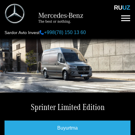
Skip
RU
UZ
to
main
content
+998(78) 150 13 60
Sardor Avto Invest
Sprinter Limited Edition
Buyurtma