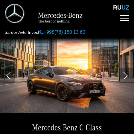
Skip
RU
UZ
to
main
content
+998(78) 150 13 60
Sardor Avto Invest
Mercedes-Benz C-Class