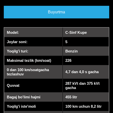
Buyurtma
Model:
C-Sinf Kupe
Joylar soni:
5
Yoqilg'i turi:
Benzin
Maksimal tezlik (km/soat)
226
0 dan 100 km/soatgacha
4,7 dan 4,0 s gacha
tezlashuv
287 kVt dan 375 kVt
Quvvat
gacha
Bagaj bo'limi hajmi
455 litr
Yoqilg'i iste'moli
100 km uchun 8,2 litr