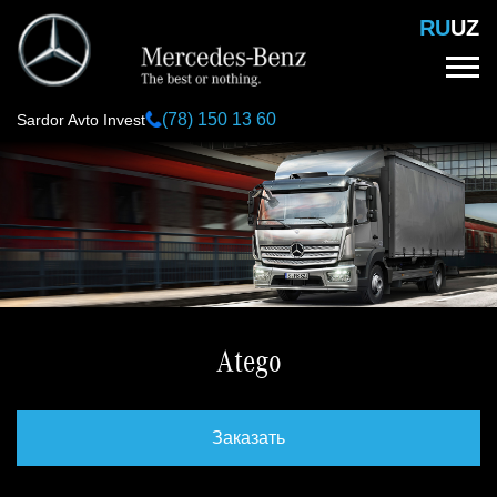
Перейти
RU
UZ
к
основному
содержанию
(78) 150 13 60
Sardor Avto Invest
Atego
Заказать